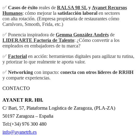
✅
Casos de éxito
reales de
RALSA 98 SL
y
Ayanet Recursos
Humanos
: cómo mejorar la
satisfacción laboral
en sectores
con alta rotación.
(Empresa propietaria de restaurantes cómo
Carnívoro, Smooth, Frida, etc.)
✅ Ponencia inspiradora de
Gemma González Andrés
de
LIDERARTE Factoría de Talento
: ¿Cómo convertir a los
empleados en embajadores de tu marca?
✅
Factorial
en acción: herramientas digitales para agilizar tu rutina,
y priorizar lo que realmente te aporta valor.
✅
Networking
con impacto:
conecta con otros líderes de RRHH
y comparte experiencias.
CONTACTO
AYANET RR. HH.
C/ Bari, 57, Plataforma Logística de Zaragoza, (PLA-ZA)
50197 Zaragoza – España
Tel:(+34) 976 300 480
info@ayanetrh.es