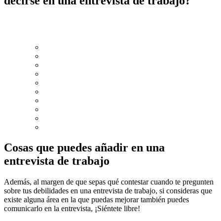
decirse en una entrevista de trabajo?
Algunas de las debilidades que
SÍ se pueden decir
en una
entrevista de trabajo son:
Manejo de la frustración
Falta de liderazgo
Procrastinación
Dificultades para delegar
Organización
Autocrítica
Demasiado/a directa
Dificultades para hablar en público
Impaciencia
Indecisión
Cosas que puedes añadir en una
entrevista de trabajo
Además, al margen de que sepas qué contestar cuando te pregunten
sobre tus debilidades en una entrevista de trabajo, si consideras que
existe alguna área en la que puedas mejorar también puedes
comunicarlo en la entrevista, ¡Siéntete libre!