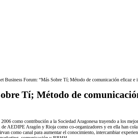
et Business Forum: “Más Sobre Tí; Método de comunicación eficaz e i
bre Tí; Método de comunicación 
 2006 como contribución a la Sociedad Aragonesa trayendo a los mejore
pación de AEDIPE Aragón y Rioja como co-organizadores y en ella han c
irvan como canal para aumentar el conocimiento, intercambiar experienc
, marketing, comunicación y RRHH.