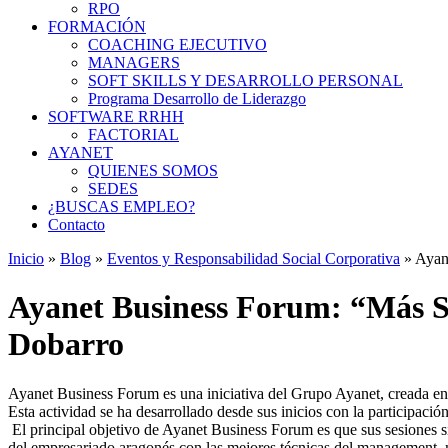
RPO
FORMACIÓN
COACHING EJECUTIVO
MANAGERS
SOFT SKILLS Y DESARROLLO PERSONAL
Programa Desarrollo de Liderazgo
SOFTWARE RRHH
FACTORIAL
AYANET
QUIENES SOMOS
SEDES
¿BUSCAS EMPLEO?
Contacto
Inicio
»
Blog
»
Eventos y Responsabilidad Social Corporativa
»
Ayan
Ayanet Business Forum: “Más So
Dobarro
Ayanet Business Forum es una iniciativa del Grupo Ayanet, creada en
Esta actividad se ha desarrollado desde sus inicios con la partici
El principal objetivo de Ayanet Business Forum es que sus sesiones s
del empresariado aragonés con las mejores técnicas del management