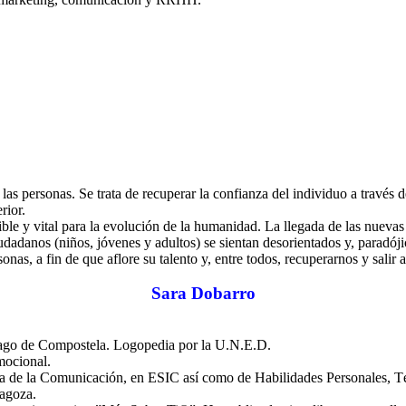
s personas. Se trata de recuperar la confianza del individuo a través 
rior.
ble y vital para la evolución de la humanidad. La llegada de las nuevas
danos (niños, jóvenes y adultos) se sientan desorientados y, paradójic
nas, a fin de que aflore su talento y, entre todos, recuperarnos y salir ad
Sara Dobarro
iago de Compostela. Logopedia por la U.N.E.D.
ocional.
ría de la Comunicación, en ESIC así como de Habilidades Personales, 
ragoza.